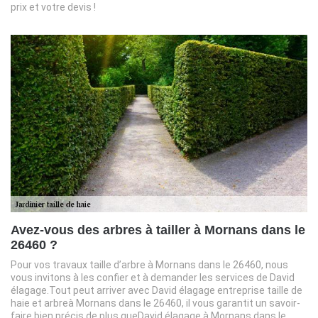
prix et votre devis !
Avez-vous des arbres à tailler à Mornans dans le
26460 ?
Pour vos travaux taille d’arbre à Mornans dans le 26460, nous
vous invitons à les confier et à demander les services de David
élagage.Tout peut arriver avec David élagage entreprise taille de
haie et arbreà Mornans dans le 26460, il vous garantit un savoir-
faire bien précis de plus queDavid élagage à Mornans dans le