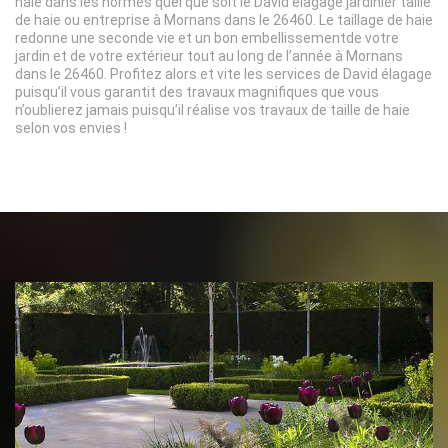
haie dans les normes quel que soit le David élagage jardinier taille
de haie ou entreprise à Mornans dans le 26460. Le taillage de haie
redonne une seconde vie et un bon embellissementde votre
jardin et de votre extérieur tout au long de l’année à Mornans
dans le 26460. Profitez alors et vite les services de David élagage
puisqu’il vous garantit des travaux magnifiques que vous
n’oublierez jamais puisqu’il réalise vos travaux de taille de haie
selon vos envies !