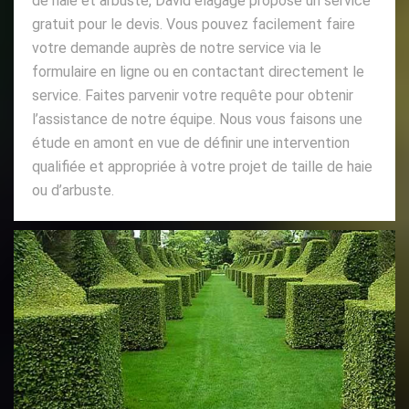
de haie et arbuste, David élagage propose un service
gratuit pour le devis. Vous pouvez facilement faire
votre demande auprès de notre service via le
formulaire en ligne ou en contactant directement le
service. Faites parvenir votre requête pour obtenir
l’assistance de notre équipe. Nous vous faisons une
étude en amont en vue de définir une intervention
qualifiée et appropriée à votre projet de taille de haie
ou d’arbuste.