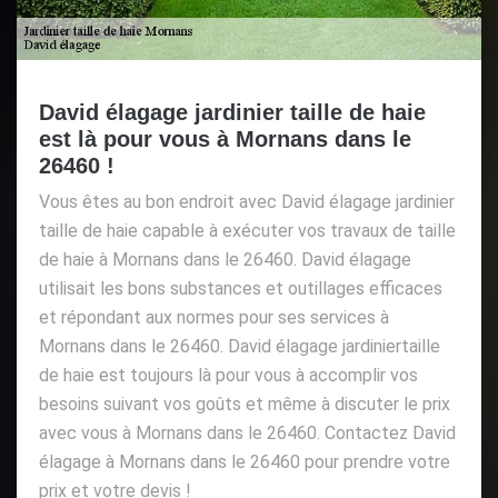
David élagage jardinier taille de haie
est là pour vous à Mornans dans le
26460 !
Vous êtes au bon endroit avec David élagage jardinier
taille de haie capable à exécuter vos travaux de taille
de haie à Mornans dans le 26460. David élagage
utilisait les bons substances et outillages efficaces
et répondant aux normes pour ses services à
Mornans dans le 26460. David élagage jardiniertaille
de haie est toujours là pour vous à accomplir vos
besoins suivant vos goûts et même à discuter le prix
avec vous à Mornans dans le 26460. Contactez David
élagage à Mornans dans le 26460 pour prendre votre
prix et votre devis !