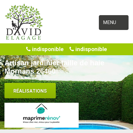
MENU
indisponible
indisponible
Artisan jardinier taille de haie
Mornans 26460
RÉALISATIONS