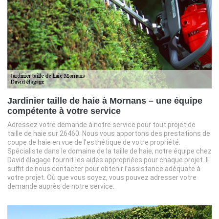
Jardinier taille de haie à Mornans – une équipe
compétente à votre service
Adressez votre demande à notre service pour tout projet de
taille de haie sur 26460. Nous vous apportons des prestations de
coupe de haie en vue de l’esthétique de votre propriété.
Spécialiste dans le domaine de la taille de haie, notre équipe chez
David élagage fournit les aides appropriées pour chaque projet. Il
suffit de nous contacter pour obtenir l’assistance adéquate à
votre projet. Où que vous soyez, vous pouvez adresser votre
demande auprès de notre service.