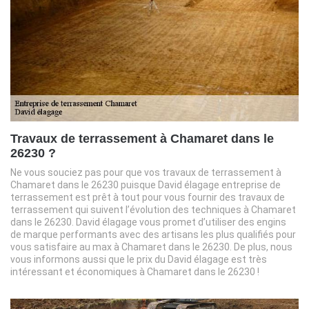
Travaux de terrassement à Chamaret dans le
26230 ?
Ne vous souciez pas pour que vos travaux de terrassement à
Chamaret dans le 26230 puisque David élagage entreprise de
terrassement est prêt à tout pour vous fournir des travaux de
terrassement qui suivent l’évolution des techniques à Chamaret
dans le 26230. David élagage vous promet d’utiliser des engins
de marque performants avec des artisans les plus qualifiés pour
vous satisfaire au max à Chamaret dans le 26230. De plus, nous
vous informons aussi que le prix du David élagage est très
intéressant et économiques à Chamaret dans le 26230 !