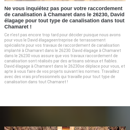
Ne vous inquiétez pas pour votre raccordement
de canalisation à Chamaret dans le 26230, David
élagage pour tout type de canalisation dans tout
Chamaret !
Ce n’est pas encore trop tard pour décider puisque nous avons
pour vous le David élagageentreprise de terrassement
spécialiste pour vos travaux de raccordement de canalisation
implanté à Chamaret dans le 26230. David élagage à Chamaret
dans le 26230 vous assure que vos travaux raccordement de
canalisation sont réalisés par des artisans sérieux et fiables.
David élagage à Chamaret dans le 26230se déplace pour vous, et
apte à vous faire de vos projets suivant les normes. Travaillez
avec des vrais professionnels qui travaille pour tout type de
canalisation dans tout Chamaret !