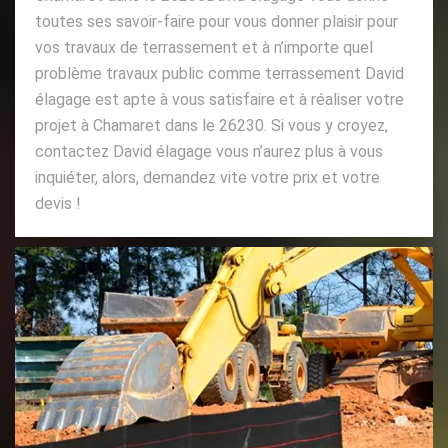
toutes ses savoir-faire pour vous donner plaisir pour
vos travaux de terrassement et à n’importe quel
problème travaux public comme terrassement David
élagage est apte à vous satisfaire et à réaliser votre
projet à Chamaret dans le 26230. Si vous y croyez,
contactez David élagage vous n’aurez plus à vous
inquiéter, alors, demandez vite votre prix et votre
devis !