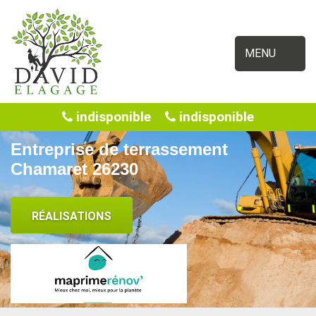
MENU
indisponible
indisponible
Entreprise de terrassement
Chamaret 26230
RÉALISATIONS