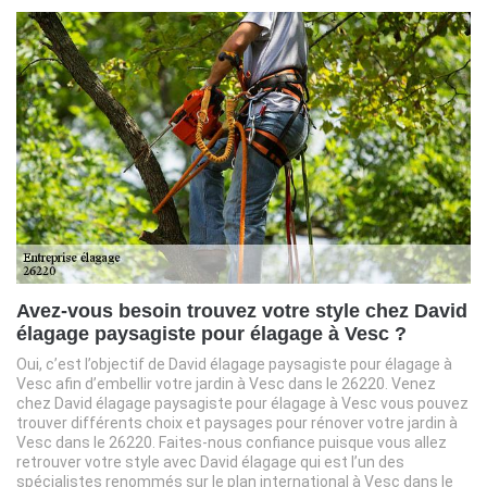
Avez-vous besoin trouvez votre style chez David
élagage paysagiste pour élagage à Vesc ?
Oui, c’est l’objectif de David élagage paysagiste pour élagage à
Vesc afin d’embellir votre jardin à Vesc dans le 26220. Venez
chez David élagage paysagiste pour élagage à Vesc vous pouvez
trouver différents choix et paysages pour rénover votre jardin à
Vesc dans le 26220. Faites-nous confiance puisque vous allez
retrouver votre style avec David élagage qui est l’un des
spécialistes renommés sur le plan international à Vesc dans le