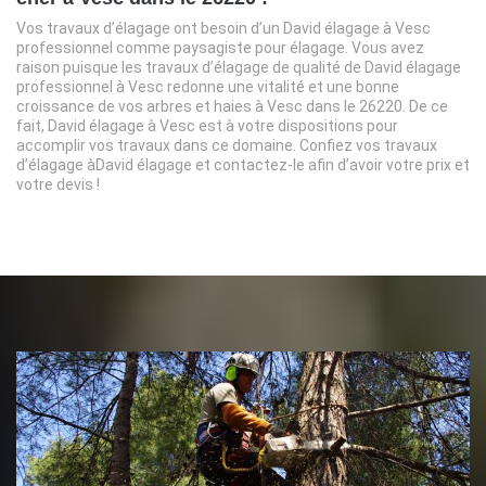
Vos travaux d’élagage ont besoin d’un David élagage à Vesc
professionnel comme paysagiste pour élagage. Vous avez
raison puisque les travaux d’élagage de qualité de David élagage
professionnel à Vesc redonne une vitalité et une bonne
croissance de vos arbres et haies à Vesc dans le 26220. De ce
fait, David élagage à Vesc est à votre dispositions pour
accomplir vos travaux dans ce domaine. Confiez vos travaux
d’élagage àDavid élagage et contactez-le afin d’avoir votre prix et
votre devis !