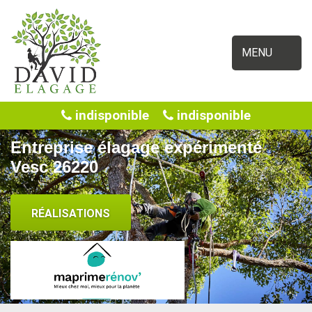
MENU
indisponible
indisponible
Entreprise élagage expérimenté
Vesc 26220
RÉALISATIONS