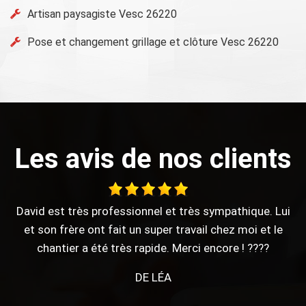
Artisan paysagiste Vesc 26220
Pose et changement grillage et clôture Vesc 26220
Les avis de nos clients
i
Mr UHLMANN (Père) est bienveillant, à l'écoute et
soucieux de faire plaisir à son client. Travail rapide,
soigneux. De manière générale, je n'aime pas déléguer
et je dois dire que je ne suis pas déçue du résultat. Prix
correct. Merci beaucoup de votre aide et de celle de
votre apprenti.