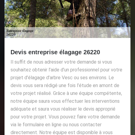
Devis entreprise élagage 26220
Il suffit de nous adresser votre demande si vous
souhaitez obtenir l’aide d’un professionnel pour votre
projet d’élagage d’arbre Vesc ou ses environs. Le
devis vous sera rédigé une fois l’étude en amont de
votre projet réalisé. Grâce à une équipe compétente,
notre équipe saura vous effectuer les interventions
adéquate et saura vous réaliser le devis approprié
pour votre projet. Vous pouvez faire votre demande
via le formulaire en ligne ou nous contacter
directement. Notre équipe est disponible à vous