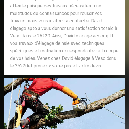
attente puisque ces travaux nécessitent une
multitudes de connaissances pour réussir vos
travaux., nous vous invitons à contacter David
élagage apte à vous donner une satisfaction totale à
Vesc dans le 26220. Ainsi, David élagage accomplit
vos travaux d’élagage de haie avec techniques
spécifiques et réalisation correspondantes à la coupe
de vos haies. Venez chez David élagage à Vesc dans
le 26220et prenez v votre prix et votre devis !