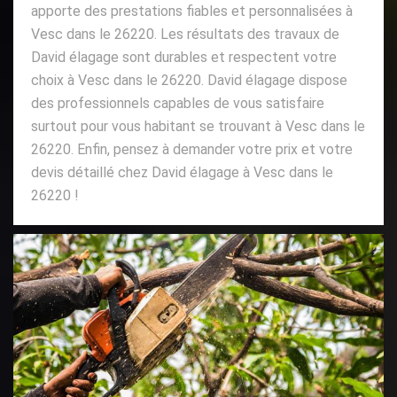
apporte des prestations fiables et personnalisées à
Vesc dans le 26220. Les résultats des travaux de
David élagage sont durables et respectent votre
choix à Vesc dans le 26220. David élagage dispose
des professionnels capables de vous satisfaire
surtout pour vous habitant se trouvant à Vesc dans le
26220. Enfin, pensez à demander votre prix et votre
devis détaillé chez David élagage à Vesc dans le
26220 !