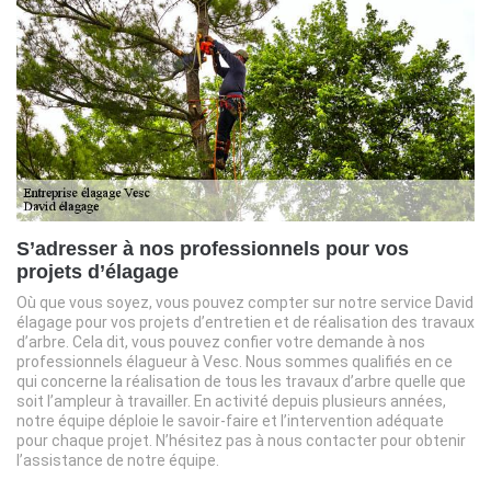
S’adresser à nos professionnels pour vos
projets d’élagage
Où que vous soyez, vous pouvez compter sur notre service David
élagage pour vos projets d’entretien et de réalisation des travaux
d’arbre. Cela dit, vous pouvez confier votre demande à nos
professionnels élagueur à Vesc. Nous sommes qualifiés en ce
qui concerne la réalisation de tous les travaux d’arbre quelle que
soit l’ampleur à travailler. En activité depuis plusieurs années,
notre équipe déploie le savoir-faire et l’intervention adéquate
pour chaque projet. N’hésitez pas à nous contacter pour obtenir
l’assistance de notre équipe.