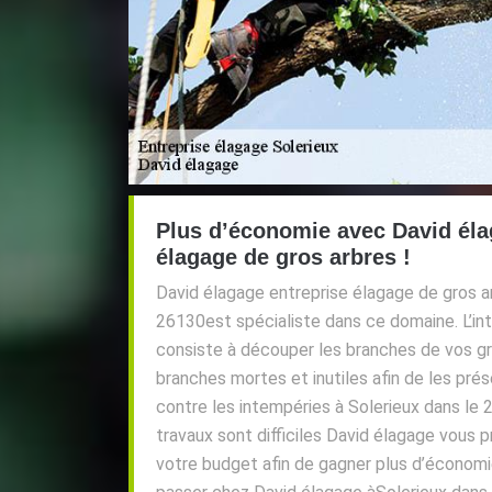
Plus d’économie avec David éla
élagage de gros arbres !
David élagage entreprise élagage de gros ar
26130est spécialiste dans ce domaine. L’in
consiste à découper les branches de vos gro
branches mortes et inutiles afin de les pré
contre les intempéries à Solerieux dans le 
travaux sont difficiles David élagage vous 
votre budget afin de gagner plus d’économie