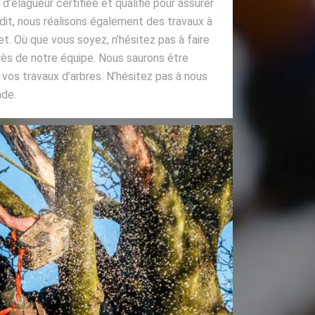
élagueur certifiée et qualifié pour assurer
 dit, nous réalisons également des travaux à
et. Où que vous soyez, n’hésitez pas à faire
ès de notre équipe. Nous saurons être
ur vos travaux d’arbres. N’hésitez pas à nous
nde.