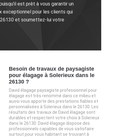
isqu’il est prêt à vous garantir un
x exceptionnel pour les clients qui
e 26130 et soumettez-lui votre
Besoin de travaux de paysagiste
pour élagage à Solerieux dans le
26130 ?
David élagage paysagiste professionnel pour
élagage est très renommé dans ce milieu et
aussi vous apporte des prestations fiables et
personnalisées à Solerieux dans le 26130. Les
résultats des travaux de David élagage sont
durables et respectent votre choix à Solerieux
dans le 26130. David élagage dispose des
professionnels capables de vous satisfaire
surtout pour vous habitant se trouvant à