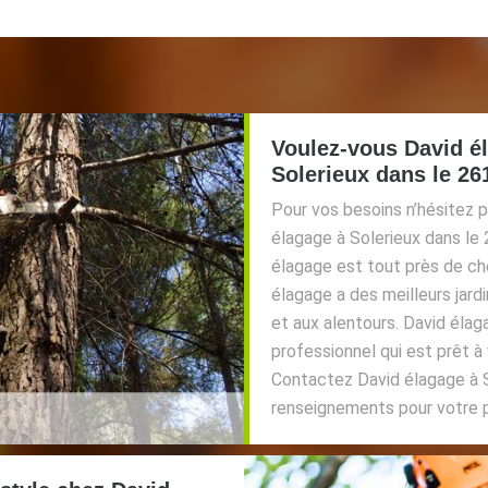
Voulez-vous David él
Solerieux dans le 26
Pour vos besoins n’hésitez p
élagage à Solerieux dans le 
élagage est tout près de ch
élagage a des meilleurs jard
et aux alentours. David éla
professionnel qui est prêt à 
Contactez David élagage à S
renseignements pour votre pr