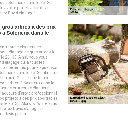
es à Solerieux dans le 26130.
 votre prix et votre devis
hez David élagage !
 gros arbres à des prix
 à Solerieux dans le
entreprise élagueur est
pour élagage de gros arbres à
 le 26130. Ainsi, nous vous
d élagage qui a tous les
 compétences pour élaguer vos
olerieux dans le 26130 afin qu’ils
 un bien-être et une bonne
vos arbres à Solerieux dans le
lagage entreprise élagueur
lagueurs d’arbre professionnel
vos projets à des prix abordables
s le 26130. Alors, si l’offre vous
tactez David élagage et
 devis gratuit !