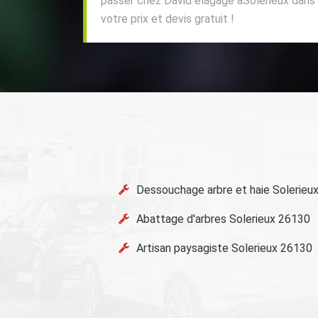
passer chez David élagage àSolerieux dans 
votre prix et devis gratuit !
Dessouchage arbre et haie Solerieu
Abattage d'arbres Solerieux 26130
Artisan paysagiste Solerieux 26130