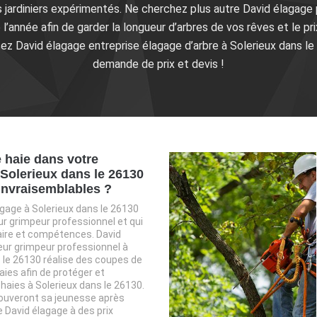
jardiniers expérimentés. Ne cherchez plus autre David élagage pu
 l’année afin de garder la longueur d’arbres de vos rêves et le pri
sez David élagage entreprise élagage d’arbre à Solerieux dans l
demande de prix et devis !
 haie dans votre
àSolerieux dans le 26130
 invraisemblables ?
gage à Solerieux dans le 26130
ur grimpeur professionnel et qui
aire et compétences. David
eur grimpeur professionnel à
 le 26130 réalise des coupes de
aies afin de protéger et
 haies à Solerieux dans le 26130.
rouveront sa jeunesse après
e David élagage à des prix