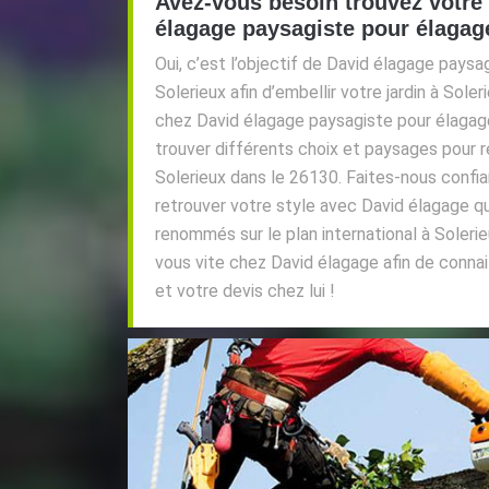
Avez-vous besoin trouvez votre 
élagage paysagiste pour élagage
Oui, c’est l’objectif de David élagage paysa
Solerieux afin d’embellir votre jardin à Sol
chez David élagage paysagiste pour élagag
trouver différents choix et paysages pour ré
Solerieux dans le 26130. Faites-nous confi
retrouver votre style avec David élagage qui
renommés sur le plan international à Soleri
vous vite chez David élagage afin de connai
et votre devis chez lui !