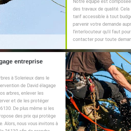
Notre équipe est composée d’
des travaux de qualité. Cela
tarif accessible à tout budg
parvenir votre demande aupr
l’interlocuteur qu’il faut po
contacter pour toute dema
gage entreprise
bres à Solerieux dans le
tervention de David élagage
s arbres, enlever les
server et de les protéger
26130. De plus même si les
propose des prix qui protège
. Alors, nous vous invitons à