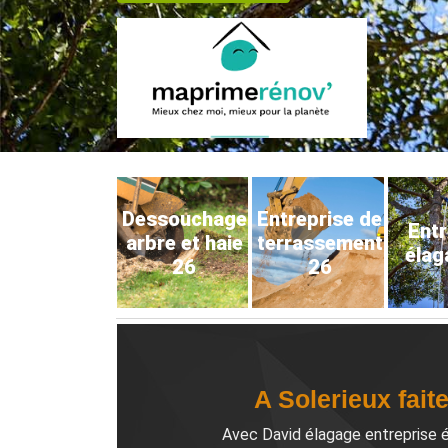
Dessouchage
Entreprise de
Entr
arbre et haie
terrassement
élag
26
26
A Solerieux fait
Avec David élagage entreprise é