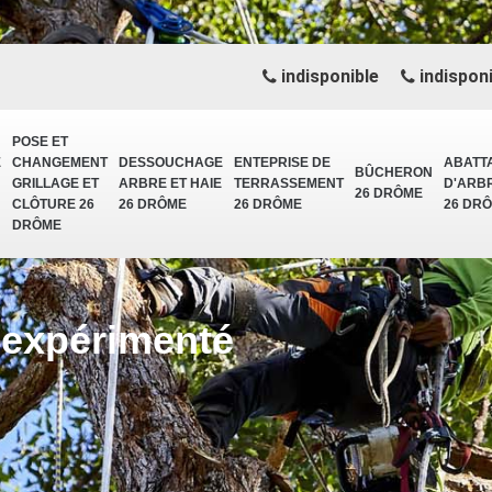
indisponible
indisponi
POSE ET
E
CHANGEMENT
DESSOUCHAGE
ENTEPRISE DE
ABATT
BÛCHERON
GRILLAGE ET
ARBRE ET HAIE
TERRASSEMENT
D'ARB
26 DRÔME
CLÔTURE 26
26 DRÔME
26 DRÔME
26 DR
DRÔME
 expérimenté