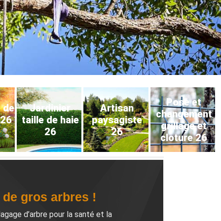
Pose et
e de
Jardinier
Artisan
changement
 26
taille de haie
paysagiste
grillage et
26
26
cloture 26
 de gros arbres !
gage d’arbre pour la santé et la