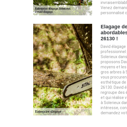
invraisemblabl
Venez demandez
personnalisé c
Elagage de
abordables
26130 !
David élagage 
professionnel 
Solerieux dans
proposons Davi
moyens et les
gros arbres à S
vous procurent
esthétique de 
26130. David é
regroupe des é
et qui réalise 
à Solerieux dan
intéresse, con
demandez votre