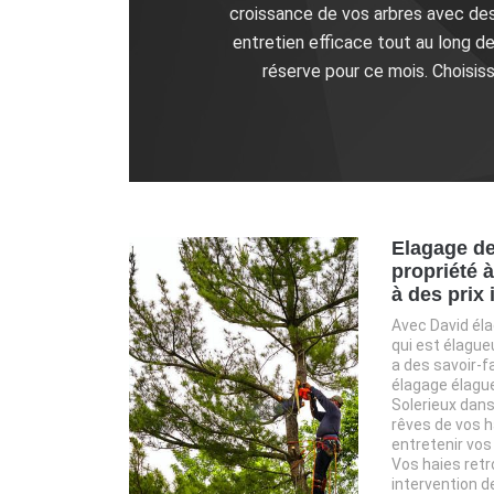
croissance de vos arbres avec des 
entretien efficace tout au long de
réserve pour ce mois. Choisis
Elagage de
propriété 
à des prix
Avec David éla
qui est élague
a des savoir-f
élagage élagu
Solerieux dans
rêves de vos h
entretenir vos
Vos haies ret
intervention d