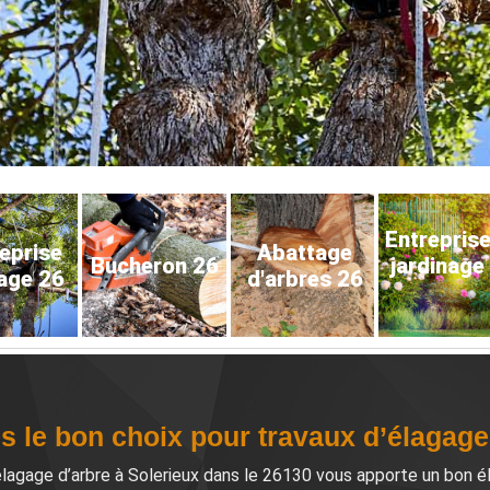
Entrepris
eprise
Abattage
Bucheron 26
jardinage
age 26
d'arbres 26
es le bon choix pour travaux d’élagage
lagage d’arbre à Solerieux dans le 26130 vous apporte un bon éla