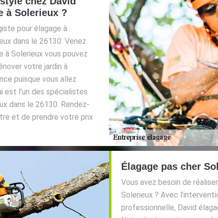
style chez David
 à Solerieux ?
giste pour élagage à
erieux dans le 26130. Venez
e à Solerieux vous pouvez
nover votre jardin à
ance puisque vous allez
 est l’un des spécialistes
eux dans le 26130. Rendez-
tre et de prendre votre prix
Élagage pas cher So
Vous avez besoin de réaliser
Solerieux ? Avec l’interven
professionnelle, David élag