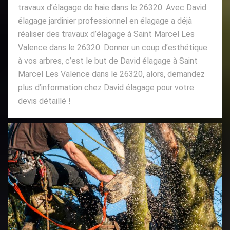
travaux d’élagage de haie dans le 26320. Avec David
élagage jardinier professionnel en élagage a déjà
réaliser des travaux d’élagage à Saint Marcel Les
Valence dans le 26320. Donner un coup d’esthétique
à vos arbres, c’est le but de David élagage à Saint
Marcel Les Valence dans le 26320, alors, demandez
plus d’information chez David élagage pour votre
devis détaillé !