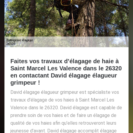
Faites vos travaux d’élagage de haie à
Saint Marcel Les Valence dans le 26320
en contactant David élagage élagueur
grimpeur !
David élagage élagueur grimpeur est spécialiste vos
travaux d’élagage de vos haies à Saint Marcel Les
Valence dans le 26320. David élagage est capable de
prendre soin de vos haies et de faire un élagage de
qualité de vos haies afin qu’elles retrouveront leurs
jeunesse d’avant. David élagage accomplit élagage