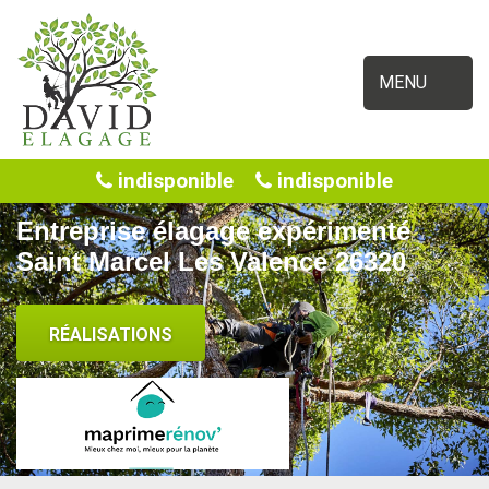
MENU
indisponible
indisponible
Entreprise élagage expérimenté
Saint Marcel Les Valence 26320
RÉALISATIONS