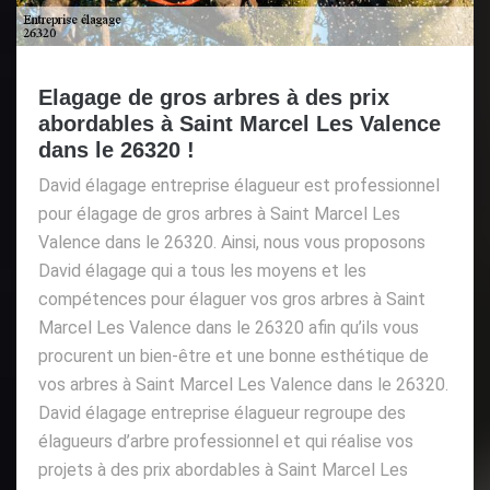
Elagage de gros arbres à des prix
abordables à Saint Marcel Les Valence
dans le 26320 !
David élagage entreprise élagueur est professionnel
pour élagage de gros arbres à Saint Marcel Les
Valence dans le 26320. Ainsi, nous vous proposons
David élagage qui a tous les moyens et les
compétences pour élaguer vos gros arbres à Saint
Marcel Les Valence dans le 26320 afin qu’ils vous
procurent un bien-être et une bonne esthétique de
vos arbres à Saint Marcel Les Valence dans le 26320.
David élagage entreprise élagueur regroupe des
élagueurs d’arbre professionnel et qui réalise vos
projets à des prix abordables à Saint Marcel Les