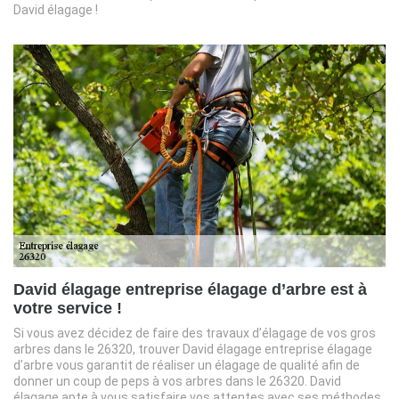
David élagage !
David élagage entreprise élagage d’arbre est à
votre service !
Si vous avez décidez de faire des travaux d’élagage de vos gros
arbres dans le 26320, trouver David élagage entreprise élagage
d’arbre vous garantit de réaliser un élagage de qualité afin de
donner un coup de peps à vos arbres dans le 26320. David
élagage apte à vous satisfaire vos attentes avec ses méthodes