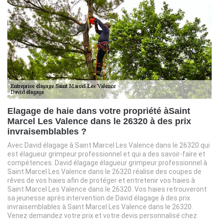
Elagage de haie dans votre propriété àSaint
Marcel Les Valence dans le 26320 à des prix
invraisemblables ?
Avec David élagage à Saint Marcel Les Valence dans le 26320 qui
est élagueur grimpeur professionnel et qui a des savoir-faire et
compétences. David élagage élagueur grimpeur professionnel à
Saint Marcel Les Valence dans le 26320 réalise des coupes de
rêves de vos haies afin de protéger et entretenir vos haies à
Saint Marcel Les Valence dans le 26320. Vos haies retrouveront
sa jeunesse après intervention de David élagage à des prix
invraisemblables à Saint Marcel Les Valence dans le 26320.
Venez demandez votre prix et votre devis personnalisé chez