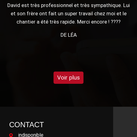
i
Merci pour votre travail !
DE ANTHONY
e
Voir plus
CONTACT
indisponible