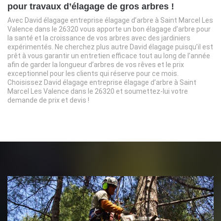
pour travaux d’élagage de gros arbres !
Avec David élagage entreprise élagage d’arbre à Saint Marcel Les
Valence dans le 26320 vous apporte un bon élagage d’arbre pour
la santé et la croissance de vos arbres avec des jardiniers
expérimentés. Ne cherchez plus autre David élagage puisqu’il est
prêt à vous garantir un entretien efficace tout au long de l’année
afin de garder la longueur d’arbres de vos rêves et le prix
exceptionnel pour les clients qui réserve pour ce mois.
Choisissez David élagage entreprise élagage d’arbre à Saint
Marcel Les Valence dans le 26320 et soumettez-lui votre
demande de prix et devis !