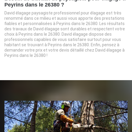
Peyrins dans le 26380 ?
David élagage paysagiste professionnel pour élagage est très
renommé dans ce milieu et aussi vous apporte des prestations
fiables et personnalisées à Peyrins dans le 26380. Les résultats
des travaux de David élagage sont durables et respectent votre
choix à Peyrins dans le 26380. David élagage dispose des
professionnels capables de vous satisfaire surtout pour vous
habitant se trouvant à Peyrins dans le 26380. Enfin, pensez à
demander votre prix et votre devis détaillé chez David élagage à
Peyrins dans le 26380 !