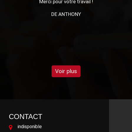
Mr UHLMANN (Père) est bienveillant, à l'écoute et
soucieux de faire plaisir à son client. Travail rapide,
soigneux. De manière générale, je n'aime pas déléguer
et je dois dire que je ne suis pas déçue du résultat. Prix
correct. Merci beaucoup de votre aide et de celle de
votre apprenti.
DE MARLÈNE
Voir plus
CONTACT
indisponible