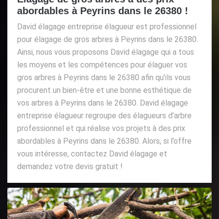
abordables à Peyrins dans le 26380 !
David élagage entreprise élagueur est professionnel
pour élagage de gros arbres à Peyrins dans le 26380.
Ainsi, nous vous proposons David élagage qui a tous
les moyens et les compétences pour élaguer vos
gros arbres à Peyrins dans le 26380 afin qu’ils vous
procurent un bien-être et une bonne esthétique de
vos arbres à Peyrins dans le 26380. David élagage
entreprise élagueur regroupe des élagueurs d’arbre
professionnel et qui réalise vos projets à des prix
abordables à Peyrins dans le 26380. Alors, si l’offre
vous intéresse, contactez David élagage et
demandez votre devis gratuit !