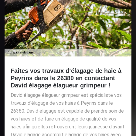
Faites vos travaux d’élagage de haie à
Peyrins dans le 26380 en contactant
David élagage élagueur grimpeur !
David élagage élagueur grimpeur est spécialiste vos
travaux d’élagage de vos haies à Peyrins dans le
26380. David élagage est capable de prendre soin de
vos haies et de faire un élagage de qualité de vos
haies afin qu’elles retrouveront leurs jeunesse d’avant.
David élagage accomplit élagage de vos haies avec