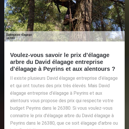
Voulez-vous savoir le prix d’élagage
arbre du David élagage entreprise
d’élagage à Peyrins et aux alentours ?
Il existe plusieurs David élagage entreprise d’élagage
et qui ont toutes des prix très élevés. Mais David
élagage entreprise d’élagage à Peyrins et aux
alentours vous propose des prix qui respecte votre
budget Peyrins dans le 26380. Si vous voulez-vous
connaitre le prix d’élagage arbre du David élagage à
Peyrins dans le 26380, que ce soit élagage d’arbre ou