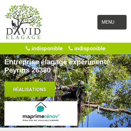
MENU
indisponible
indisponible
Entreprise élagage expérimenté
Peyrins 26380
RÉALISATIONS