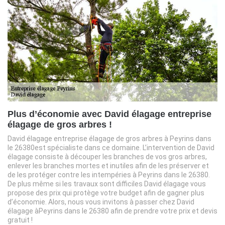
Plus d’économie avec David élagage entreprise
élagage de gros arbres !
David élagage entreprise élagage de gros arbres à Peyrins dans
le 26380est spécialiste dans ce domaine. L’intervention de David
élagage consiste à découper les branches de vos gros arbres,
enlever les branches mortes et inutiles afin de les préserver et
de les protéger contre les intempéries à Peyrins dans le 26380.
De plus même si les travaux sont difficiles David élagage vous
propose des prix qui protège votre budget afin de gagner plus
d’économie. Alors, nous vous invitons à passer chez David
élagage àPeyrins dans le 26380 afin de prendre votre prix et devis
gratuit !