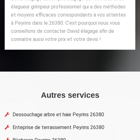
élagueur grimpeur professionnel qui a des méthodes
et moyens efficaces correspondants à vos attentes
à Peyrins dans le 26380. C’est pourquoi nous vous
conseillons de contacter David élagage afin de
connaitre aussi votre prix et votre devis !
Autres services
Dessouchage arbre et haie Peyrins 26380
Enteprise de terrassement Peyrins 26380