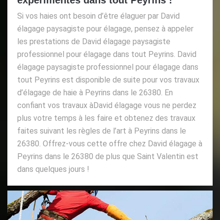
Si vos haies ont besoin d’être élaguer par David
élagage paysagiste pour élagage, pensez à appeler
les prestations de David élagage paysagiste
professionnel pour élagage dans tout Peyrins. David
élagage paysagiste professionnel pour élagage dans
tout Peyrins est disponible de suite pour vos travaux
d’élagage de haie à Peyrins dans le 26380. En
confiant vos travaux àDavid élagage vous ne perdez
plus votre temps à les faire et obtenez des travaux
faites suivant les règles de l’art à Peyrins dans le
26380. Offrez-vous cette offre chez David élagage à
Peyrins dans le 26380 de plus que Saint Valentin est
dans quelques jours !