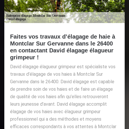
Faites vos travaux d’élagage de haie à
Montclar Sur Gervanne dans le 26400
en contactant David élagage élagueur
grimpeur !
David élagage élagueur grimpeur est spécialiste vos
travaux d’élagage de vos haies à Montclar Sur
Gervanne dans le 26400. David élagage est capable
de prendre soin de vos haies et de faire un élagage
de qualité de vos haies afin qu’elles retrouveront
leurs jeunesse d’avant. David élagage accomplit
élagage de vos haies avec élagueur grimpeur
professionnel qui a des méthodes et moyens
efficaces correspondants à vos attentes à Montclar