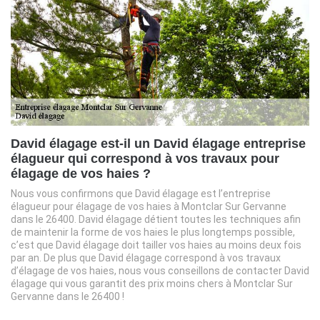
David élagage est-il un David élagage entreprise
élagueur qui correspond à vos travaux pour
élagage de vos haies ?
Nous vous confirmons que David élagage est l’entreprise
élagueur pour élagage de vos haies à Montclar Sur Gervanne
dans le 26400. David élagage détient toutes les techniques afin
de maintenir la forme de vos haies le plus longtemps possible,
c’est que David élagage doit tailler vos haies au moins deux fois
par an. De plus que David élagage correspond à vos travaux
d’élagage de vos haies, nous vous conseillons de contacter David
élagage qui vous garantit des prix moins chers à Montclar Sur
Gervanne dans le 26400 !