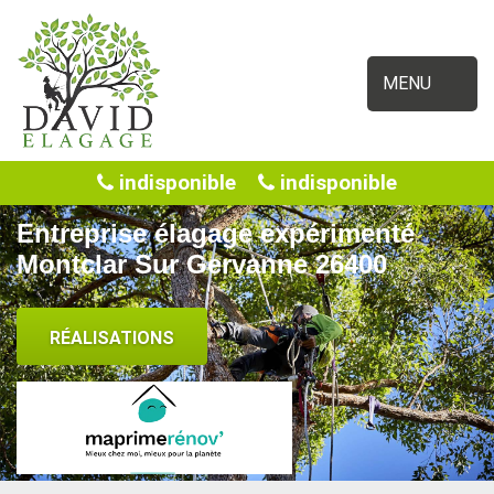
MENU
indisponible
indisponible
Entreprise élagage expérimenté
Montclar Sur Gervanne 26400
RÉALISATIONS