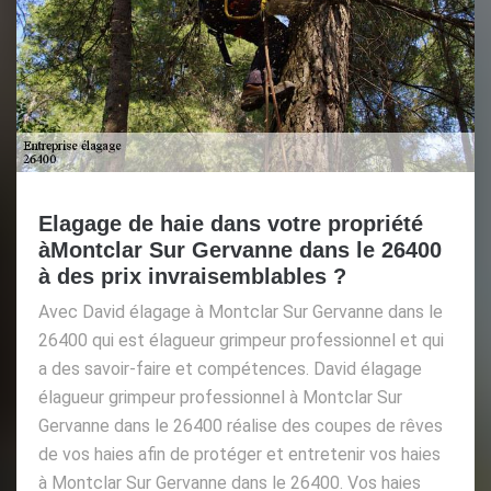
Elagage de haie dans votre propriété
àMontclar Sur Gervanne dans le 26400
à des prix invraisemblables ?
Avec David élagage à Montclar Sur Gervanne dans le
26400 qui est élagueur grimpeur professionnel et qui
a des savoir-faire et compétences. David élagage
élagueur grimpeur professionnel à Montclar Sur
Gervanne dans le 26400 réalise des coupes de rêves
de vos haies afin de protéger et entretenir vos haies
à Montclar Sur Gervanne dans le 26400. Vos haies