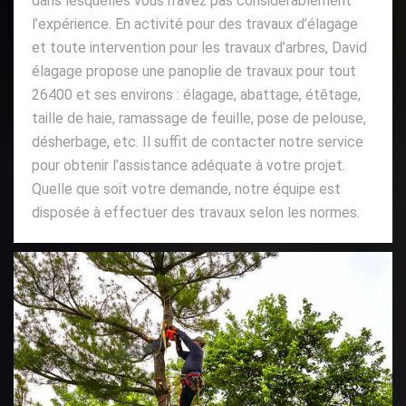
dans lesquelles vous n’avez pas considérablement
l’expérience. En activité pour des travaux d’élagage
et toute intervention pour les travaux d’arbres, David
élagage propose une panoplie de travaux pour tout
26400 et ses environs : élagage, abattage, étêtage,
taille de haie, ramassage de feuille, pose de pelouse,
désherbage, etc. Il suffit de contacter notre service
pour obtenir l’assistance adéquate à votre projet.
Quelle que soit votre demande, notre équipe est
disposée à effectuer des travaux selon les normes.