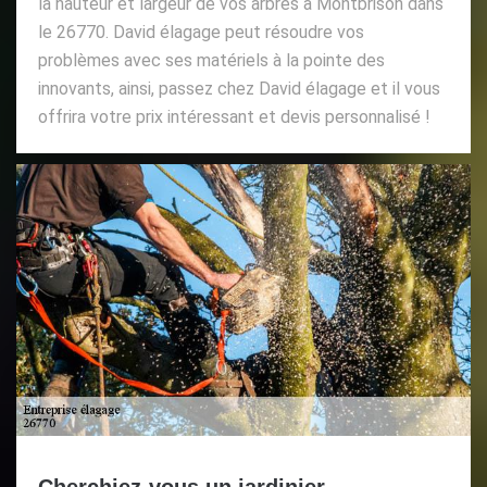
la hauteur et largeur de vos arbres à Montbrison dans
le 26770. David élagage peut résoudre vos
problèmes avec ses matériels à la pointe des
innovants, ainsi, passez chez David élagage et il vous
offrira votre prix intéressant et devis personnalisé !
Cherchiez-vous un jardinier