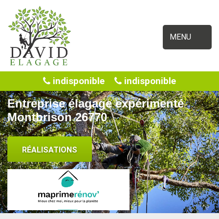
MENU
indisponible
indisponible
Entreprise élagage expérimenté
Montbrison 26770
RÉALISATIONS