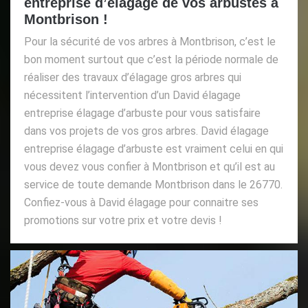
entreprise d’élagage de vos arbustes à
Montbrison !
Pour la sécurité de vos arbres à Montbrison, c’est le
bon moment surtout que c’est la période normale de
réaliser des travaux d’élagage gros arbres qui
nécessitent l’intervention d’un David élagage
entreprise élagage d’arbuste pour vous satisfaire
dans vos projets de vos gros arbres. David élagage
entreprise élagage d’arbuste est vraiment celui en qui
vous devez vous confier à Montbrison et qu’il est au
service de toute demande Montbrison dans le 26770.
Confiez-vous à David élagage pour connaitre ses
promotions sur votre prix et votre devis !