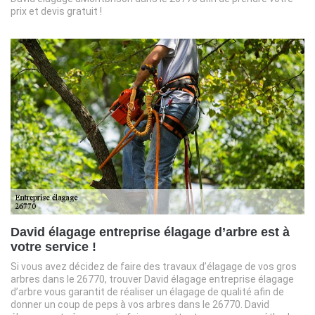
prix et devis gratuit !
David élagage entreprise élagage d’arbre est à
votre service !
Si vous avez décidez de faire des travaux d’élagage de vos gros
arbres dans le 26770, trouver David élagage entreprise élagage
d’arbre vous garantit de réaliser un élagage de qualité afin de
donner un coup de peps à vos arbres dans le 26770. David