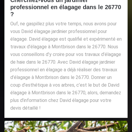
professionnel en élagage dans le 26770
?
Ouf, ne gaspillez plus votre temps, nous avons pour
vous David élagage jardinier professionnel pour
élagage. David élagage est qualifié et expérimenté en
travaux d’élagage à Montbrison dans le 26770. Nous
vous conseillons d’y croire pour vos travaux d’élagage
de haie dans le 26770. Avec David élagage jardinier
professionnel en élagage a déjà réaliser des travaux
d’élagage à Montbrison dans le 26770. Donner un
coup d’esthétique à vos arbres, c’est le but de David
élagage à Montbrison dans le 26770, alors, demandez
plus d’information chez David élagage pour votre
devis détaillé !