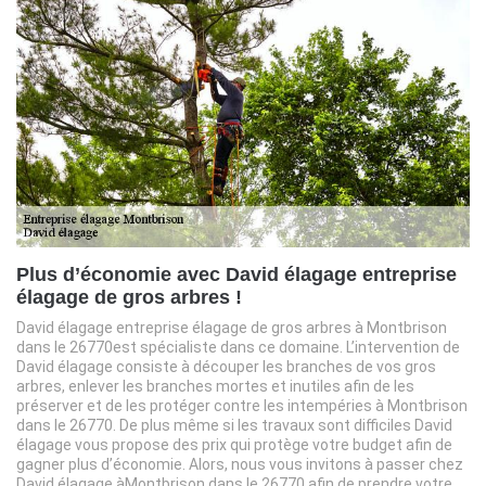
Plus d’économie avec David élagage entreprise
élagage de gros arbres !
David élagage entreprise élagage de gros arbres à Montbrison
dans le 26770est spécialiste dans ce domaine. L’intervention de
David élagage consiste à découper les branches de vos gros
arbres, enlever les branches mortes et inutiles afin de les
préserver et de les protéger contre les intempéries à Montbrison
dans le 26770. De plus même si les travaux sont difficiles David
élagage vous propose des prix qui protège votre budget afin de
gagner plus d’économie. Alors, nous vous invitons à passer chez
David élagage àMontbrison dans le 26770 afin de prendre votre