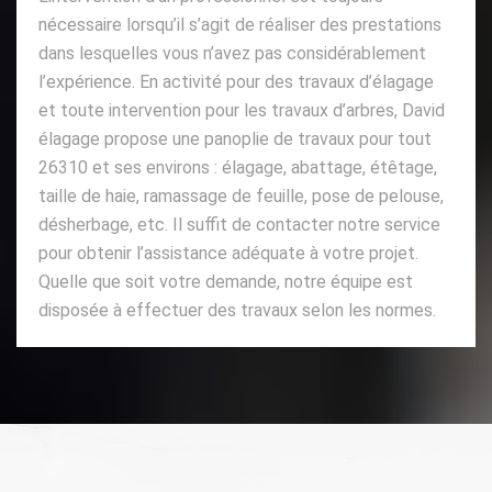
nécessaire lorsqu’il s’agit de réaliser des prestations
dans lesquelles vous n’avez pas considérablement
l’expérience. En activité pour des travaux d’élagage
et toute intervention pour les travaux d’arbres, David
élagage propose une panoplie de travaux pour tout
26310 et ses environs : élagage, abattage, étêtage,
taille de haie, ramassage de feuille, pose de pelouse,
désherbage, etc. Il suffit de contacter notre service
pour obtenir l’assistance adéquate à votre projet.
Quelle que soit votre demande, notre équipe est
disposée à effectuer des travaux selon les normes.