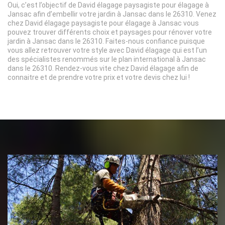
Oui, c’est l’objectif de David élagage paysagiste pour élagage à
Jansac afin d’embellir votre jardin à Jansac dans le 26310. Venez
chez David élagage paysagiste pour élagage à Jansac vous
pouvez trouver différents choix et paysages pour rénover votre
jardin à Jansac dans le 26310. Faites-nous confiance puisque
vous allez retrouver votre style avec David élagage qui est l’un
des spécialistes renommés sur le plan international à Jansac
dans le 26310. Rendez-vous vite chez David élagage afin de
connaitre et de prendre votre prix et votre devis chez lui !