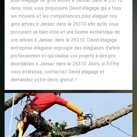
pour élagage de gros arbres à Jansac dans le 26310.
Ainsi, nous vous proposons David élagage qui a tous
les moyens et les compétences pour élaguer vos
gros arbres à Jansac dans le 26310 afin qu’ils vous
procurent un bien-être et une bonne esthétique de
vos arbres à Jansac dans le 26310. David élagage
entreprise élagueur regroupe des élagueurs d’arbre
professionnel et qui réalise vos projets à des prix
abordables à Jansac dans le 26310. Alors, si l’offre
vous intéresse, contactez David élagage et
demandez votre devis gratuit !