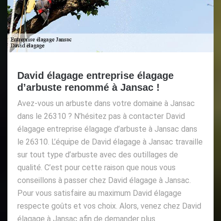
David élagage entreprise élagage
d’arbuste renommé à Jansac !
Avez-vous un arbuste dans votre domaine à Jansac
dans le 26310 ? N’hésitez pas à contacter David
élagage entreprise élagage d’arbuste à Jansac dans
le 26310. L’équipe de David élagage à Jansac travaille
sur tout type d’arbuste avec des outillages de
qualité. C’est pour cette raison que nous vous
conseillons à passer chez David élagage à Jansac.
Pour vous satisfaire au maximum David élagage
respecte goûts et vos choix. Alors, venez chez David
élagage à Jansac afin de demander plus