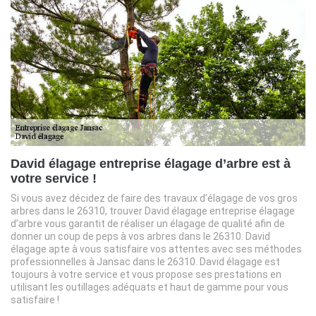
David élagage entreprise élagage d’arbre est à
votre service !
Si vous avez décidez de faire des travaux d’élagage de vos gros
arbres dans le 26310, trouver David élagage entreprise élagage
d’arbre vous garantit de réaliser un élagage de qualité afin de
donner un coup de peps à vos arbres dans le 26310. David
élagage apte à vous satisfaire vos attentes avec ses méthodes
professionnelles à Jansac dans le 26310. David élagage est
toujours à votre service et vous propose ses prestations en
utilisant les outillages adéquats et haut de gamme pour vous
satisfaire !