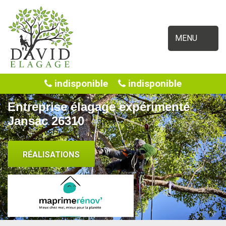
MENU
indisponible
indisponible
Entreprise élagage expérimenté
Jansac 26310
RÉALISATIONS