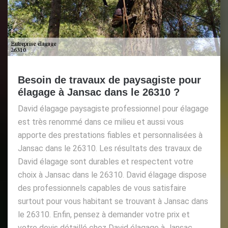
Besoin de travaux de paysagiste pour
élagage à Jansac dans le 26310 ?
David élagage paysagiste professionnel pour élagage
est très renommé dans ce milieu et aussi vous
apporte des prestations fiables et personnalisées à
Jansac dans le 26310. Les résultats des travaux de
David élagage sont durables et respectent votre
choix à Jansac dans le 26310. David élagage dispose
des professionnels capables de vous satisfaire
surtout pour vous habitant se trouvant à Jansac dans
le 26310. Enfin, pensez à demander votre prix et
votre devis détaillé chez David élagage à Jansac