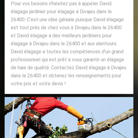
Pour vos besoins n’hésitez pas à appeler David
élagage jardinier pour élagage à Divajeu dans le
26400. C’est une idée géniale puisque David élagage
est tout près de chez vous à Divajeu dans le 26400
et David élagage a des meilleurs jardiniers pour
élagage à Divajeu dans le 26400 et aux alentours.
David élagage a toutes les compétences d’un grand
professionnel qui est prêt à vous garantir un élagage
de haie de qualité. Contactez David élagage à Divajeu
dans le 26400 et obtenez les renseignements pour
votre prix et votre devis !