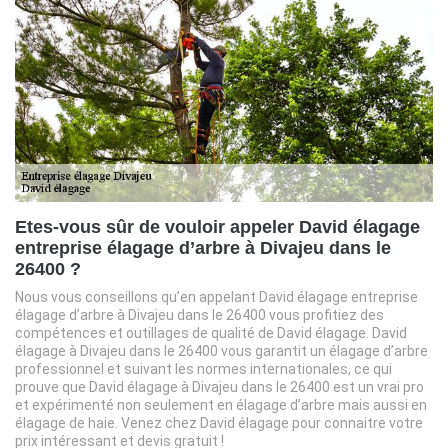
Etes-vous sûr de vouloir appeler David élagage
entreprise élagage d’arbre à Divajeu dans le
26400 ?
Nous vous conseillons qu’en appelant David élagage entreprise
élagage d’arbre à Divajeu dans le 26400 vous profitiez des
compétences et outillages de qualité de David élagage. David
élagage à Divajeu dans le 26400 vous garantit un élagage d’arbre
professionnel et suivant les normes internationales, ce qui
prouve que David élagage à Divajeu dans le 26400 est un vrai pro
et expérimenté non seulement en élagage d’arbre mais aussi en
élagage de haie. Venez chez David élagage pour connaitre votre
prix intéressant et devis gratuit !