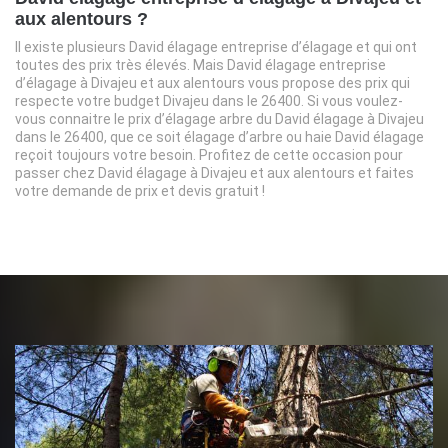
aux alentours ?
Il existe plusieurs David élagage entreprise d’élagage et qui ont
toutes des prix très élevés. Mais David élagage entreprise
d’élagage à Divajeu et aux alentours vous propose des prix qui
respecte votre budget Divajeu dans le 26400. Si vous voulez-
vous connaitre le prix d’élagage arbre du David élagage à Divajeu
dans le 26400, que ce soit élagage d’arbre ou haie David élagage
reçoit toujours votre besoin. Profitez de cette occasion pour
passer chez David élagage à Divajeu et aux alentours et faites
votre demande de prix et devis gratuit !