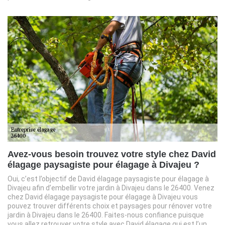
Avez-vous besoin trouvez votre style chez David
élagage paysagiste pour élagage à Divajeu ?
Oui, c’est l’objectif de David élagage paysagiste pour élagage à
Divajeu afin d’embellir votre jardin à Divajeu dans le 26400. Venez
chez David élagage paysagiste pour élagage à Divajeu vous
pouvez trouver différents choix et paysages pour rénover votre
jardin à Divajeu dans le 26400. Faites-nous confiance puisque
vous allez retrouver votre style avec David élagage qui est l’un