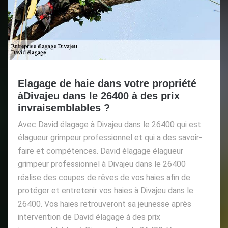
Elagage de haie dans votre propriété
àDivajeu dans le 26400 à des prix
invraisemblables ?
Avec David élagage à Divajeu dans le 26400 qui est
élagueur grimpeur professionnel et qui a des savoir-
faire et compétences. David élagage élagueur
grimpeur professionnel à Divajeu dans le 26400
réalise des coupes de rêves de vos haies afin de
protéger et entretenir vos haies à Divajeu dans le
26400. Vos haies retrouveront sa jeunesse après
intervention de David élagage à des prix