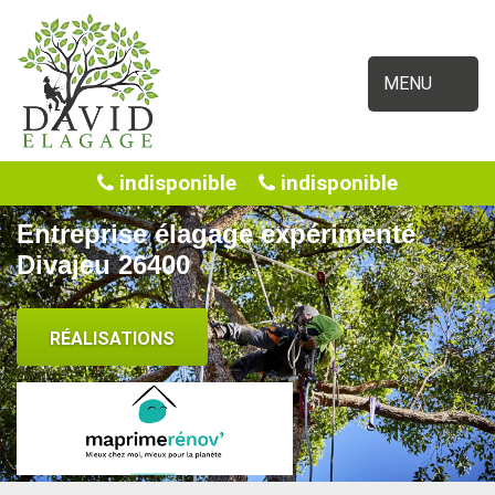
MENU
indisponible
indisponible
Entreprise élagage expérimenté
Divajeu 26400
RÉALISATIONS