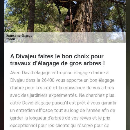
A Divajeu faites le bon choix pour
travaux d’élagage de gros arbres !
Avec David élagage entreprise élagage d’arbre à
Divajeu dans le 26400 vous apporte un bon élagage
d’arbre pour la santé et la croissance de vos arbres
avec des jardiniers expérimentés. Ne cherchez plus
autre David élagage puisqu’il est prêt à vous garantir
un entretien efficace tout au long de l’année afin de
garder la longueur d’arbres de vos rêves et le prix
exceptionnel pour les clients qui réserve pour ce