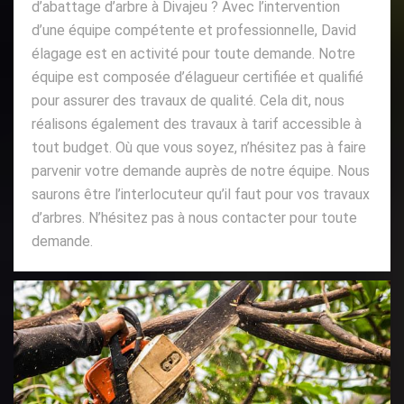
d’abattage d’arbre à Divajeu ? Avec l’intervention
d’une équipe compétente et professionnelle, David
élagage est en activité pour toute demande. Notre
équipe est composée d’élagueur certifiée et qualifié
pour assurer des travaux de qualité. Cela dit, nous
réalisons également des travaux à tarif accessible à
tout budget. Où que vous soyez, n’hésitez pas à faire
parvenir votre demande auprès de notre équipe. Nous
saurons être l’interlocuteur qu’il faut pour vos travaux
d’arbres. N’hésitez pas à nous contacter pour toute
demande.