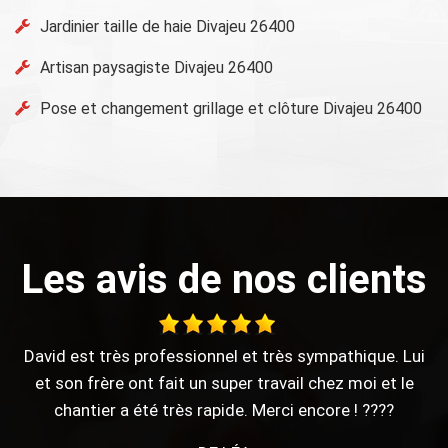
Jardinier taille de haie Divajeu 26400
Artisan paysagiste Divajeu 26400
Pose et changement grillage et clôture Divajeu 26400
Les avis de nos clients
i
Merci pour votre travail !
DE ANTHONY
e