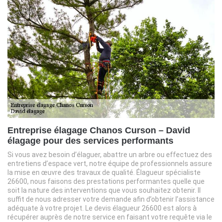
Entreprise élagage Chanos Curson – David
élagage pour des services performants
Si vous avez besoin d’élaguer, abattre un arbre ou effectuez des
entretiens d’espace vert, notre équipe de professionnels assure
la mise en œuvre des travaux de qualité. Élagueur spécialiste
26600, nous faisons des prestations performantes quelle que
soit la nature des interventions que vous souhaitez obtenir. Il
suffit de nous adresser votre demande afin d’obtenir l’assistance
adéquate à votre projet. Le devis élagueur 26600 est alors à
récupérer auprès de notre service en faisant votre requête via le