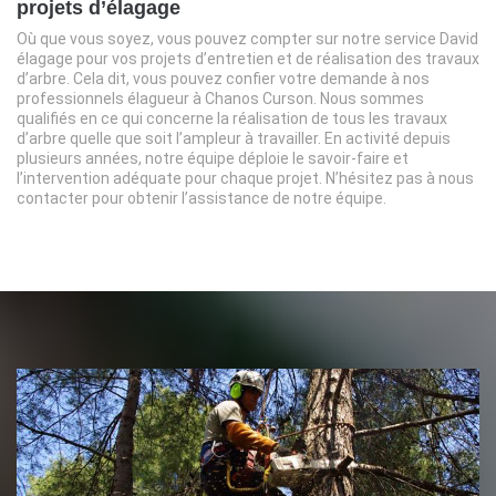
projets d’élagage
Où que vous soyez, vous pouvez compter sur notre service David
élagage pour vos projets d’entretien et de réalisation des travaux
d’arbre. Cela dit, vous pouvez confier votre demande à nos
professionnels élagueur à Chanos Curson. Nous sommes
qualifiés en ce qui concerne la réalisation de tous les travaux
d’arbre quelle que soit l’ampleur à travailler. En activité depuis
plusieurs années, notre équipe déploie le savoir-faire et
l’intervention adéquate pour chaque projet. N’hésitez pas à nous
contacter pour obtenir l’assistance de notre équipe.