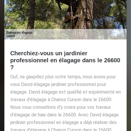
Cherchiez-vous un jardinier
professionnel en élagage dans le 26600
?
Ouf, ne gaspillez plus votre temps, nous avons pour
vous David élagage jardinier professionnel pour
élagage. David élagage est qualifié et expérimenté en
travaux d’élagage à Chanos Curson dans le 26600.
Nous vous conseillons d’y croire pour vos travaux
d’élagage de haie dans le 26600. Avec David élagage
jardinier professionnel en élagage a déjà réaliser des
travaux d’élagage à Chanos Curson dans le 26600.