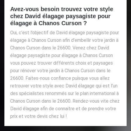
Avez-vous besoin trouvez votre style
chez David élagage paysagiste pour
élagage à Chanos Curson ?
Oui, c’est l’objectif de David élagage paysagiste pour
élagage à Chanos Curson afin d’embellir votre jardin à
Chanos Curson dans le 26600. Venez chez David
élagage paysagiste pour élagage à Chanos Curson
vous pouvez trouver différents choix et paysages
pour rénover votre jardin à Chanos Curson dans le
26600. Faites-nous confiance puisque vous allez
retrouver votre style avec David élagage qui est l’un
des spécialistes renommés sur le plan international à
Chanos Curson dans le 26600. Rendez-vous vite chez
David élagage afin de connaitre et de prendre votre
prix et votre devis chez lui !