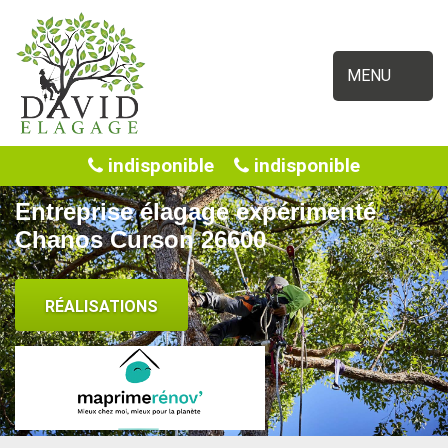
MENU
indisponible
indisponible
Entreprise élagage expérimenté
Chanos Curson 26600
RÉALISATIONS