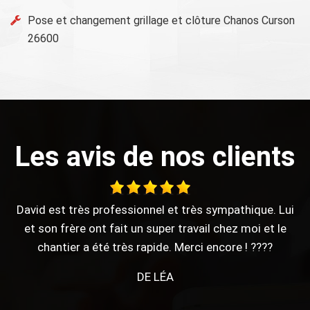
Pose et changement grillage et clôture Chanos Curson
26600
Les avis de nos clients
i
Mr UHLMANN (Père) est bienveillant, à l'écoute et
soucieux de faire plaisir à son client. Travail rapide,
soigneux. De manière générale, je n'aime pas déléguer
et je dois dire que je ne suis pas déçue du résultat. Prix
correct. Merci beaucoup de votre aide et de celle de
votre apprenti.