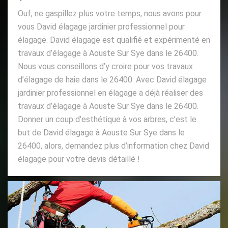
Ouf, ne gaspillez plus votre temps, nous avons pour
vous David élagage jardinier professionnel pour
élagage. David élagage est qualifié et expérimenté en
travaux d’élagage à Aouste Sur Sye dans le 26400.
Nous vous conseillons d’y croire pour vos travaux
d’élagage de haie dans le 26400. Avec David élagage
jardinier professionnel en élagage a déjà réaliser des
travaux d’élagage à Aouste Sur Sye dans le 26400.
Donner un coup d’esthétique à vos arbres, c’est le
but de David élagage à Aouste Sur Sye dans le
26400, alors, demandez plus d’information chez David
élagage pour votre devis détaillé !