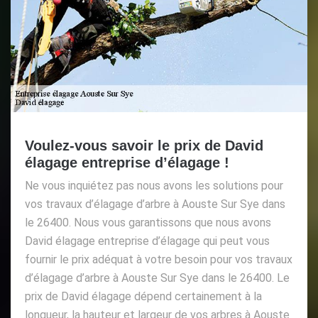
Voulez-vous savoir le prix de David
élagage entreprise d’élagage !
Ne vous inquiétez pas nous avons les solutions pour
vos travaux d’élagage d’arbre à Aouste Sur Sye dans
le 26400. Nous vous garantissons que nous avons
David élagage entreprise d’élagage qui peut vous
fournir le prix adéquat à votre besoin pour vos travaux
d’élagage d’arbre à Aouste Sur Sye dans le 26400. Le
prix de David élagage dépend certainement à la
longueur, la hauteur et largeur de vos arbres à Aouste