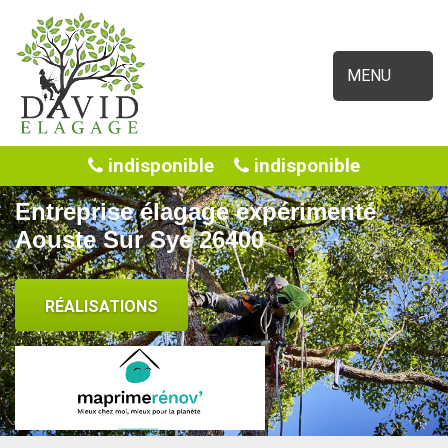
MENU
indisponible
indisponible
Entreprise élagage expérimenté
Aouste Sur Sye 26400
RÉALISATIONS