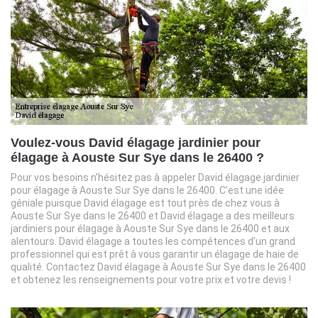
Voulez-vous David élagage jardinier pour
élagage à Aouste Sur Sye dans le 26400 ?
Pour vos besoins n’hésitez pas à appeler David élagage jardinier
pour élagage à Aouste Sur Sye dans le 26400. C’est une idée
géniale puisque David élagage est tout près de chez vous à
Aouste Sur Sye dans le 26400 et David élagage a des meilleurs
jardiniers pour élagage à Aouste Sur Sye dans le 26400 et aux
alentours. David élagage a toutes les compétences d’un grand
professionnel qui est prêt à vous garantir un élagage de haie de
qualité. Contactez David élagage à Aouste Sur Sye dans le 26400
et obtenez les renseignements pour votre prix et votre devis !