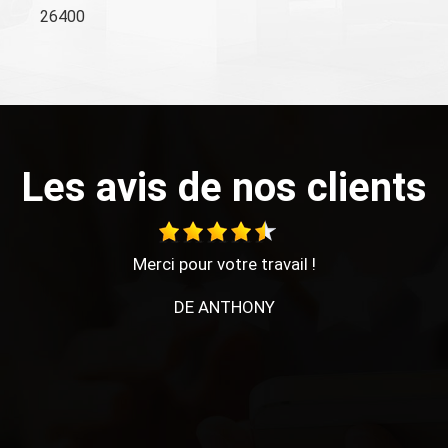
26400
Les avis de nos clients
Mr UHLMANN (Père) est bienveillant, à l'écoute et
soucieux de faire plaisir à son client. Travail rapide,
soigneux. De manière générale, je n'aime pas déléguer
et je dois dire que je ne suis pas déçue du résultat. Prix
correct. Merci beaucoup de votre aide et de celle de
votre apprenti.
DE MARLÈNE