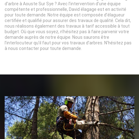
d’arbre à Aouste Sur Sye ? Avec l’intervention d’une équipe
compétente et professionnelle, David élagage est en activité
pour toute demande. Notre équipe est composée d’élagueur
certifiée et qualifié pour assurer des travaux de qualité. Cela dit,
nous réalisons également des travaux à tarif accessible à tout
budget. Où que vous soyez, n’hésitez pas à faire parvenir votre
demande auprès de notre équipe. Nous saurons être
l’interlocuteur qu’il faut pour vos travaux d’arbres. N’hésitez pas
à nous contacter pour toute demande.