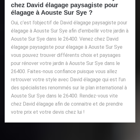
chez David élagage paysagiste pour
élagage à Aouste Sur Sye ?
Oui, c’est l’objectif de David élagage paysagiste pour
élagage à Aouste Sur Sye afin d’embellir votre jardin à
Aouste Sur Sye dans le 26400. Venez chez David
élagage paysagiste pour élagage à Aouste Sur Sye
vous pouvez trouver différents choix et paysages
pour rénover votre jardin à Aouste Sur Sye dans le
26400. Faites-nous confiance puisque vous allez
retrouver votre style avec David élagage qui est l’un
des spécialistes renommés sur le plan international à
Aouste Sur Sye dans le 26400. Rendez-vous vite
chez David élagage afin de connaitre et de prendre
votre prix et votre devis chez lui !