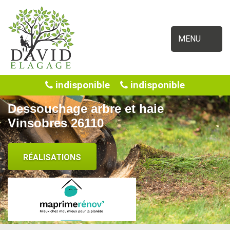
MENU
indisponible
indisponible
Dessouchage arbre et haie
Vinsobres 26110
RÉALISATIONS