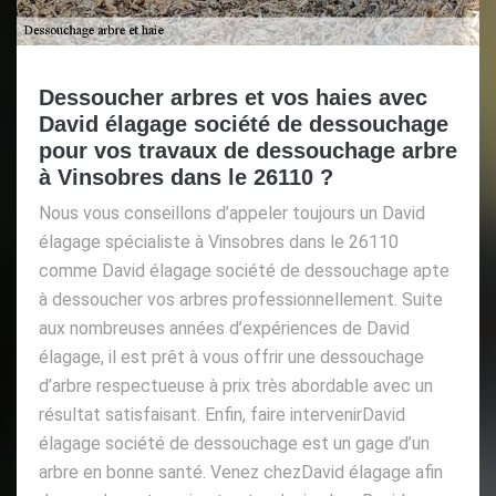
Dessoucher arbres et vos haies avec
David élagage société de dessouchage
pour vos travaux de dessouchage arbre
à Vinsobres dans le 26110 ?
Nous vous conseillons d’appeler toujours un David
élagage spécialiste à Vinsobres dans le 26110
comme David élagage société de dessouchage apte
à dessoucher vos arbres professionnellement. Suite
aux nombreuses années d’expériences de David
élagage, il est prêt à vous offrir une dessouchage
d’arbre respectueuse à prix très abordable avec un
résultat satisfaisant. Enfin, faire intervenirDavid
élagage société de dessouchage est un gage d’un
arbre en bonne santé. Venez chezDavid élagage afin