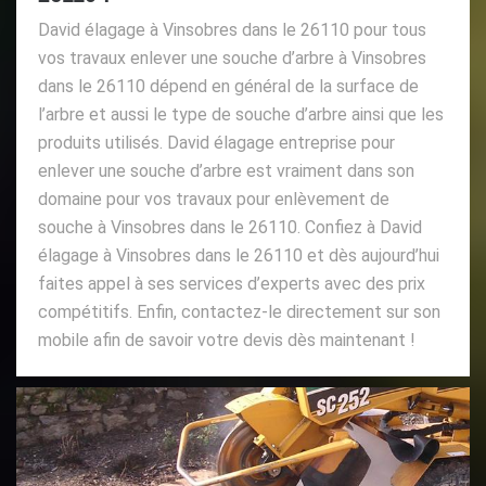
David élagage à Vinsobres dans le 26110 pour tous
vos travaux enlever une souche d’arbre à Vinsobres
dans le 26110 dépend en général de la surface de
l’arbre et aussi le type de souche d’arbre ainsi que les
produits utilisés. David élagage entreprise pour
enlever une souche d’arbre est vraiment dans son
domaine pour vos travaux pour enlèvement de
souche à Vinsobres dans le 26110. Confiez à David
élagage à Vinsobres dans le 26110 et dès aujourd’hui
faites appel à ses services d’experts avec des prix
compétitifs. Enfin, contactez-le directement sur son
mobile afin de savoir votre devis dès maintenant !