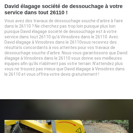
David élagage société de dessouchage à votre
service dans tout 26110 !
Vous avez des travaux de dessouchage souche d’arbre à faire
dans le 26110 ? Ne cherchez pas trop loin puisque plus loin
puisque David élagage société de dessouchage est à votre
service dans tout 26110 qu’à Vinsobres dans le 26110. Avec
David élagage à Vinsobres dans le 26110vous recevrez des
résultats concordants à vos attentes pour vos travaux de
dessouchage souche d’arbre. Nous vous garantissons que David
élagage à Vinsobres dans le 26110 vous donne ses meilleures
équipes afin qu’ils n’abîment pas votre terrain. N’attendez plus
vous ne trouvez pas mieux que David élagage à Vinsobres dans
le 26110 et vous offrira votre devis gratuitement !