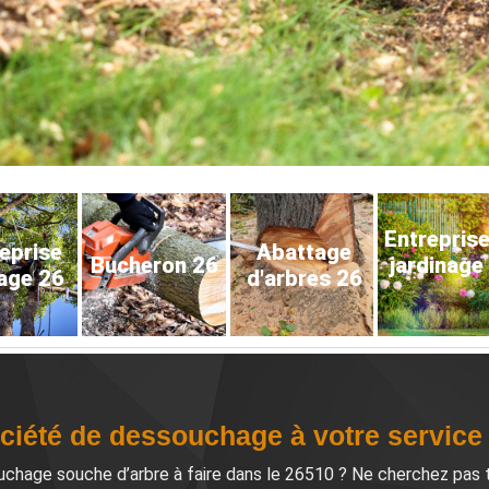
Entrepris
eprise
Abattage
Bucheron 26
jardinage
age 26
d'arbres 26
ciété de dessouchage à votre service 
hage souche d’arbre à faire dans le 26510 ? Ne cherchez pas tr