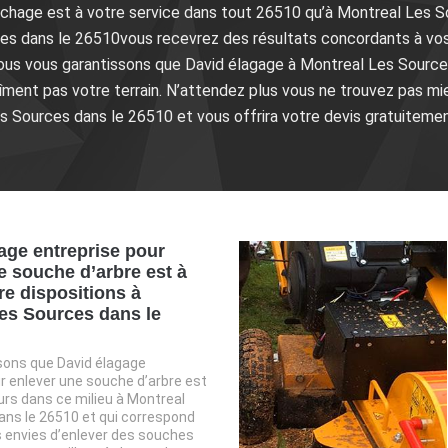
chage est à votre service dans tout 26510 qu’à Montreal Les S
es dans le 26510vous recevrez des résultats concordants à vos
ous vous garantissons que David élagage à Montreal Les Source
abîment pas votre terrain. N’attendez plus vous ne trouvez pas 
s Sources dans le 26510 et vous offrira votre devis gratuitemen
age entreprise pour
e souche d’arbre est à
re dispositions à
es Sources dans le
sons que David élagage
r enlever une souche d’arbre est
eurs dans ce milieu à Montreal
ans le 26510 et qui correspond
 envies d’enlever des souches