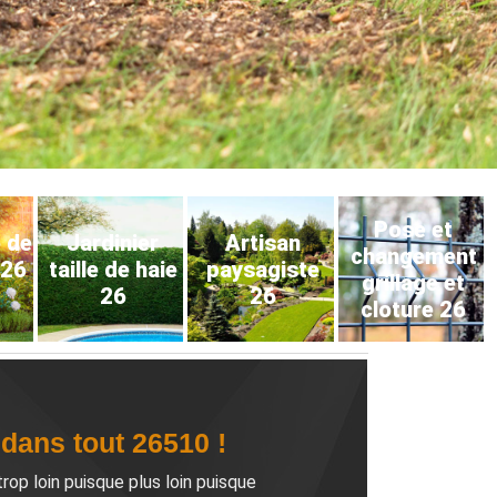
Pose et
e de
Jardinier
Artisan
changement
 26
taille de haie
paysagiste
grillage et
26
26
cloture 26
dans tout 26510 !
op loin puisque plus loin puisque