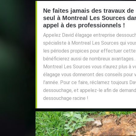
Ne faites jamais des travaux d
seul à Montreal Les Sources dan
appel à des professionnels !
Appelez David élagage entreprise dessouch
spécialiste à Montreal Les Sources qui vo
les périodes propices pour effectuer cette
bénéficierez aussi de nombreux avantages.
Montreal Les Sources vous n’aurez plus à v
élagage vous donneront des conseils pour v
l’année. Pour ce faire, réclamez toujours Da
dessouchage, et appelez-le afin de demande
dessouchage racine !