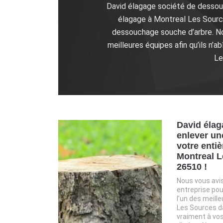
David élagage société de dessou
élagage à Montreal Les Sourc
dessouchage souche d’arbre. N
meilleures équipes afin qu’ils n’
Le
David élag
enlever un
votre entiè
Montreal L
26510 !
Nous vous avi
entreprise pou
l’un des meill
Les Sources d
vraiment à vos