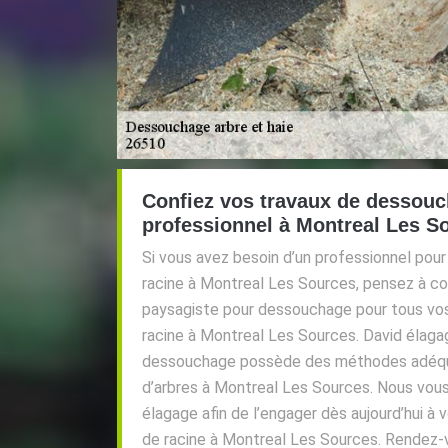
Confiez vos travaux de dessouc
professionnel à Montreal Les So
Si vous avez besoin d’un professionnel pou
racine à Montreal Les Sources, pensez à c
paysagiste pour dessouchage pour tous vo
racine à Montreal Les Sources. David élaga
dessouchage possède des méthodes adéqu
d’arbres à Montreal Les Sources. Nous vous
élagage afin de l’engager dès aujourd’hui à
de racine à Montreal Les Sources. Rendez-