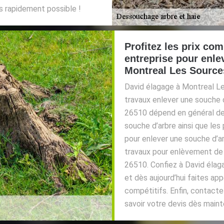
us rapidement possible !
Profitez les prix com
entreprise pour enle
Montreal Les Sources
David élagage à Montreal L
travaux enlever une souche 
26510 dépend en général de l
souche d’arbre ainsi que les 
pour enlever une souche d’a
travaux pour enlèvement de
26510. Confiez à David éla
et dès aujourd’hui faites ap
compétitifs. Enfin, contacte
savoir votre devis dès maint