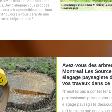
ce à Montreal Les Sources dans
lus, David élagage vous propose
s aux prix accessibles pour tous
nt toujours à vous garantir une
ravail irréprochable !
Avez-vous des arbres
Montreal Les Source
élagage paysagiste 
vos travaux dans ce
N’hésitez pas à contacter 
professionnel puisque vos t
élagage paysagiste dessouc
cette raison que nous vous 