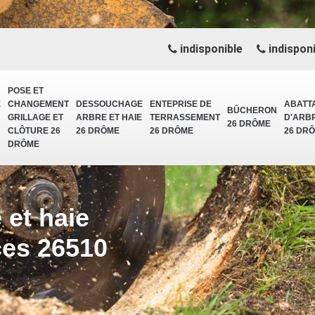
indisponible
indisponi
POSE ET
E
CHANGEMENT
DESSOUCHAGE
ENTEPRISE DE
ABATT
BÛCHERON
GRILLAGE ET
ARBRE ET HAIE
TERRASSEMENT
D'ARB
26 DRÔME
CLÔTURE 26
26 DRÔME
26 DRÔME
26 DR
DRÔME
et haie
ces 26510