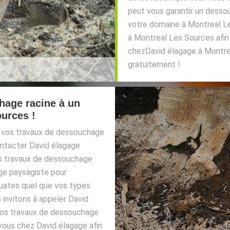
peut vous garantir un dessou
votre domaine à Montreal L
à Montreal Les Sources afin
chezDavid élagage à Montre
gratuitement !
hage racine à un
urces !
r vos travaux de dessouchage
ontacter David élagage
s travaux de dessouchage
ge paysagiste pour
ates quel que vos types
 invitons à appeler David
 vos travaux de dessouchage
vous chez David élagage afin