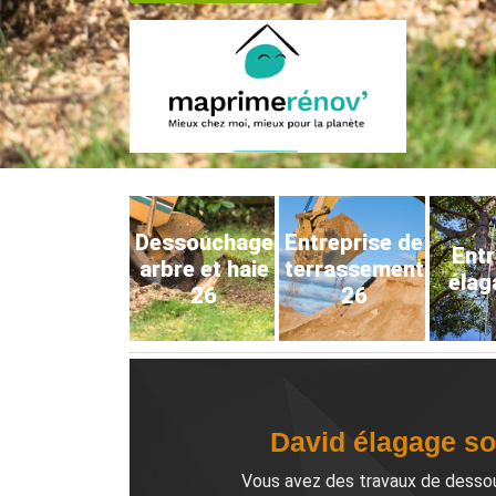
Dessouchage
Entreprise de
Entr
arbre et haie
terrassement
élag
26
26
David élagage so
Vous avez des travaux de dessouc