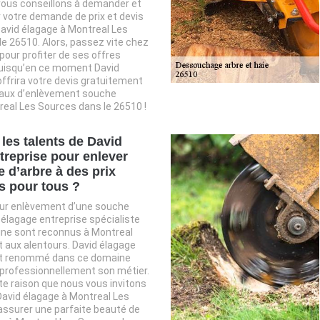
vous conseillons à demander et
 votre demande de prix et devis
 David élagage à Montreal Les
e 26510. Alors, passez vite chez
pour profiter de ses offres
uisqu’en ce moment David
ffrira votre devis gratuitement
vaux d’enlèvement souche
real Les Sources dans le 26510 !
les talents de David
treprise pour enlever
 d’arbre à des prix
s pour tous ?
our enlèvement d’une souche
 élagage entreprise spécialiste
ne sont reconnus à Montreal
 aux alentours. David élagage
t renommé dans ce domaine
 professionnellement son métier.
te raison que nous vous invitons
David élagage à Montreal Les
assurer une parfaite beauté de