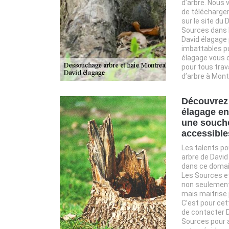
d’arbre. Nous 
de télécharger
sur le site du
Sources dans l
David élagage 
imbattables p
élagage vous o
pour tous tra
d’arbre à Mont
Découvrez 
élagage en
une souche
accessible
Les talents p
arbre de David
dans ce domai
Les Sources et
non seulemen
mais maitrise
C’est pour cet
de contacter 
Sources pour 