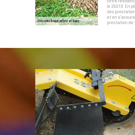
votre résiden
le 26510. En p
des prestation
et en s’assura
prestation de t