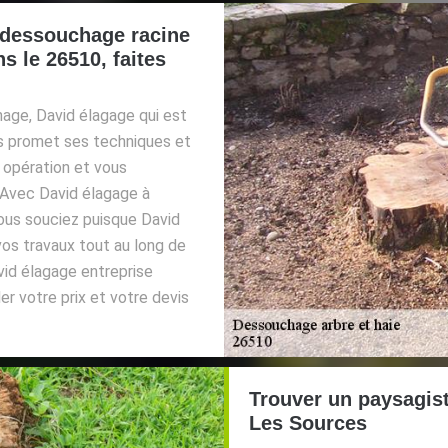
e dessouchage racine
s le 26510, faites
age, David élagage qui est
us promet ses techniques et
 opération et vous
 Avec David élagage à
ous souciez puisque David
os travaux tout au long de
vid élagage entreprise
r votre prix et votre devis
Trouver un paysagis
Les Sources