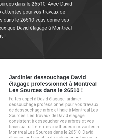
ources dans le 26510. Avec David
 attentes pour vos travaux de
s dans le 26510 vous donne ses
mieux que David élagage à Montreal
t !
Jardinier dessouchage David
élagage professionnel à Montreal
Les Sources dans le 26510 !
Faites appel à David élagage jardinier
dessouchage professionnel pour vos travaux
de dessouchage arbre et haie à Montreal Les
Sources. Les travaux de David élagage
consistent à dessoucher vos arbres et vos
haies par différentes méthodes innovantes à
Montreal Les Sources dans le 26510. David
élagage est capable de redonner un bon éclat