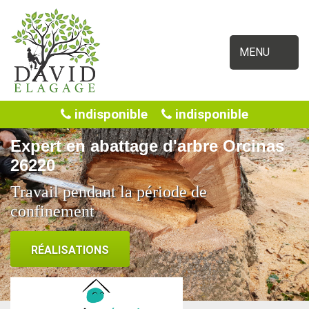
MENU
indisponible
indisponible
Expert en abattage d'arbre Orcinas
26220
Travail pendant la période de
confinement
RÉALISATIONS