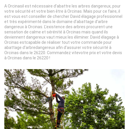
A Orcinasil est nécessaire d’abattre les arbres dangereux, pour
votre sécurité et votre bien être à Orcinas. Mais pour ce faire, il
est vous est conseiller de chercher David élagage professionnel
et très expérimenté dans le domaine d’abattage d’arbre
dangereux à Orcinas. L’existence des arbres procurent une
sensation de calme et sérénité à Orcinas mais quand ils
deviennent dangereux vaut mieux les éliminer. David élagage à
Orcinas estcapable de réaliser tout votre commande pour
abattage d’arbredangereux afin d’assurer votre sécurité à
Orcinas dans le 26220. Commandez vitevotre prix et votre devis
à Orcinas dans le 26220 !