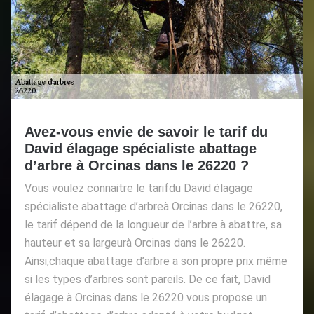
Avez-vous envie de savoir le tarif du
David élagage spécialiste abattage
d’arbre à Orcinas dans le 26220 ?
Vous voulez connaitre le tarifdu David élagage
spécialiste abattage d’arbreà Orcinas dans le 26220,
le tarif dépend de la longueur de l’arbre à abattre, sa
hauteur et sa largeurà Orcinas dans le 26220.
Ainsi,chaque abattage d’arbre a son propre prix même
si les types d’arbres sont pareils. De ce fait, David
élagage à Orcinas dans le 26220 vous propose un