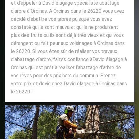
et d’appeler à David élagage spécialiste abattage
d’arbre à Orcinas. A Orcinas dans le 26220 vous avez
décidé d’abattre vos arbres puisque vous avez
constaté qu’ils sont mauvais : qu’ils ne produisent
plus des fruits ou ils sont déjà très vieux et qui vous
dérangent ou fait peur aux voisinages à Orcinas dans
le 26220. Si vous êtes sûr de réaliser vos travaux
d’abattage d’arbre, faites confiance àDavid élagage à
Orcinas qui est prêt à réaliser l’abattage d’arbre de
vos rêves pour des prix hors du commun. Prenez
votre prix et devis chez David élagage à Orcinas dans
le 26220 !