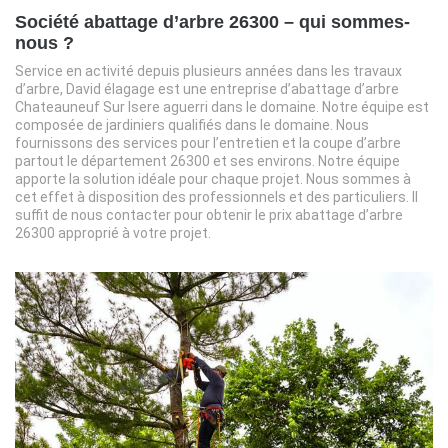
Société abattage d’arbre 26300 – qui sommes-
nous ?
Service en activité depuis plusieurs années dans les travaux
d’arbre, David élagage est une entreprise d’abattage d’arbre
Chateauneuf Sur Isere aguerri dans le domaine. Notre équipe est
composée de jardiniers qualifiés dans le domaine. Nous
fournissons des services pour l’entretien et la coupe d’arbre
partout le département 26300 et ses environs. Notre équipe
apporte la solution idéale pour chaque projet. Nous sommes à
cet effet à disposition des professionnels et des particuliers. Il
suffit de nous contacter pour obtenir le prix abattage d’arbre
26300 approprié à votre projet.