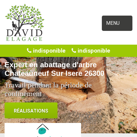
MENU
indisponible
indisponible
Expert en abattage d'arbre
Chateauneuf Sur Isere 26300
Travail pendant la période de
confinement
RÉALISATIONS