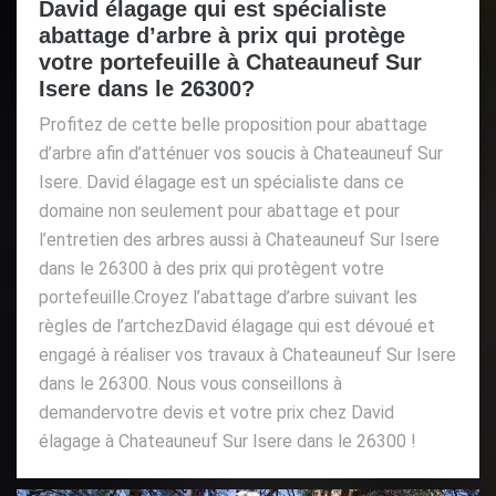
David élagage qui est spécialiste
abattage d’arbre à prix qui protège
votre portefeuille à Chateauneuf Sur
Isere dans le 26300?
Profitez de cette belle proposition pour abattage
d’arbre afin d’atténuer vos soucis à Chateauneuf Sur
Isere. David élagage est un spécialiste dans ce
domaine non seulement pour abattage et pour
l’entretien des arbres aussi à Chateauneuf Sur Isere
dans le 26300 à des prix qui protègent votre
portefeuille.Croyez l’abattage d’arbre suivant les
règles de l’artchezDavid élagage qui est dévoué et
engagé à réaliser vos travaux à Chateauneuf Sur Isere
dans le 26300. Nous vous conseillons à
demandervotre devis et votre prix chez David
élagage à Chateauneuf Sur Isere dans le 26300 !