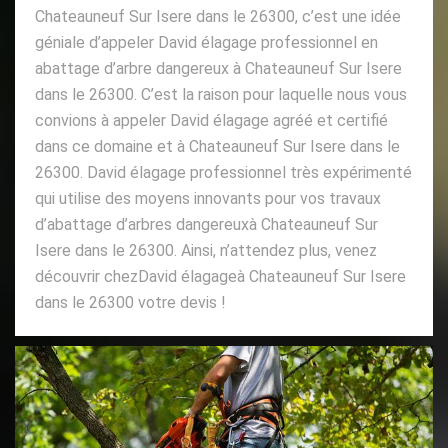
Chateauneuf Sur Isere dans le 26300, c’est une idée
géniale d’appeler David élagage professionnel en
abattage d’arbre dangereux à Chateauneuf Sur Isere
dans le 26300. C’est la raison pour laquelle nous vous
convions à appeler David élagage agréé et certifié
dans ce domaine et à Chateauneuf Sur Isere dans le
26300. David élagage professionnel très expérimenté
qui utilise des moyens innovants pour vos travaux
d’abattage d’arbres dangereuxà Chateauneuf Sur
Isere dans le 26300. Ainsi, n’attendez plus, venez
découvrir chezDavid élagageà Chateauneuf Sur Isere
dans le 26300 votre devis !