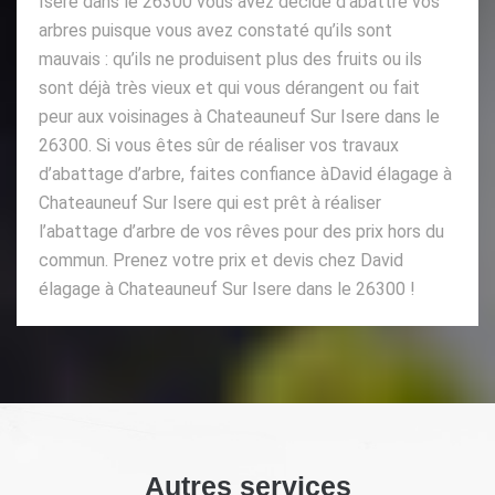
Isere dans le 26300 vous avez décidé d’abattre vos
arbres puisque vous avez constaté qu’ils sont
mauvais : qu’ils ne produisent plus des fruits ou ils
sont déjà très vieux et qui vous dérangent ou fait
peur aux voisinages à Chateauneuf Sur Isere dans le
26300. Si vous êtes sûr de réaliser vos travaux
d’abattage d’arbre, faites confiance àDavid élagage à
Chateauneuf Sur Isere qui est prêt à réaliser
l’abattage d’arbre de vos rêves pour des prix hors du
commun. Prenez votre prix et devis chez David
élagage à Chateauneuf Sur Isere dans le 26300 !
Autres services