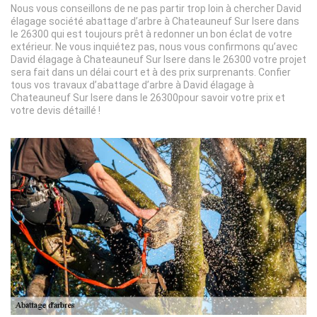
Nous vous conseillons de ne pas partir trop loin à chercher David
élagage société abattage d’arbre à Chateauneuf Sur Isere dans
le 26300 qui est toujours prêt à redonner un bon éclat de votre
extérieur. Ne vous inquiétez pas, nous vous confirmons qu’avec
David élagage à Chateauneuf Sur Isere dans le 26300 votre projet
sera fait dans un délai court et à des prix surprenants. Confier
tous vos travaux d’abattage d’arbre à David élagage à
Chateauneuf Sur Isere dans le 26300pour savoir votre prix et
votre devis détaillé !